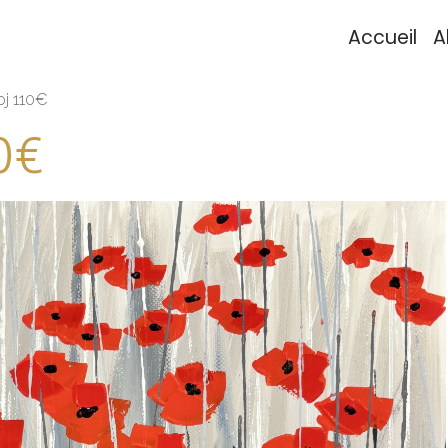
Accueil
A
oj 110€
0€