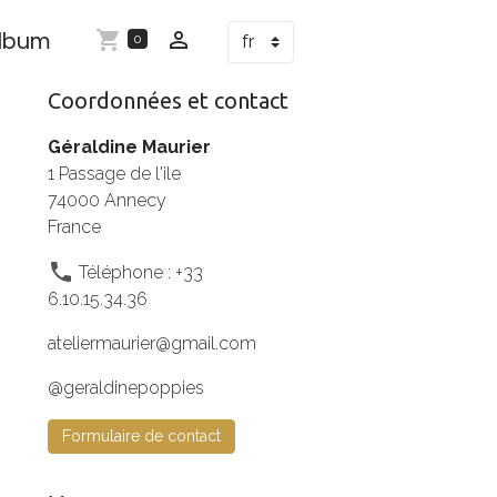
lbum
0
Coordonnées et contact
Géraldine Maurier
1 Passage de l'ile
74000 Annecy
France
Téléphone : +33
6.10.15.34.36
ateliermaurier@gmail.com
@geraldinepoppies
Formulaire de contact