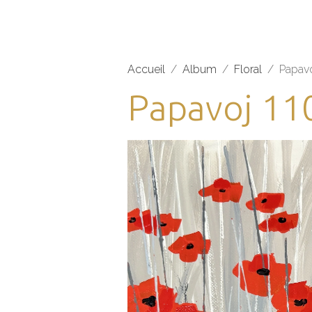
Accueil
Album
Floral
Papav
Papavoj 11